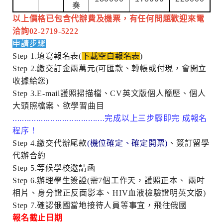
奏
以上價格已包含代辦費及機票，有任何問題歡迎來電
洽詢02-2719-5222
申請步驟
Step 1.
填寫報名表(
下載空白報名表
)
Step 2.
繳交訂金兩萬元(可匯款、轉帳或付現，會開立
收據給您)
Step 3.E-mail
護照掃描檔、CV英文版個人簡歷、個人
大頭照檔案、欲學習曲目
.......................................
完成以上三步驟即完 成報名
程序！
Step 4.
繳交代辦尾款
(
機位確定、確定開票)
、簽訂留學
代辦合約
Step 5.
等候學校邀請函
Step 6.
辦理學生簽證(需7個工作天，護照正本、 兩吋
相片、身分證正反面影本、HIV血液檢驗證明英文版)
Step 7.
確認俄國當地接待人員等事宜，飛往俄國
報名截止日期