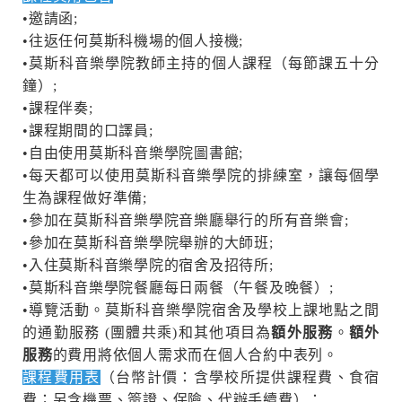
•邀請函;
•往返任何莫斯科機場的個人接機;
•莫斯科音樂學院教師主持的個人課程（每節課五十分
鐘）;
•課程伴奏;
•課程期間的口譯員;
•自由使用莫斯科音樂學院圖書館;
•每天都可以使用莫斯科音樂學院的排練室，讓每個學
生為課程做好準備;
•參加在莫斯科音樂學院音樂廳舉行的所有音樂會;
•參加在莫斯科音樂學院舉辦的大師班;
•入住莫斯科音樂學院的宿舍及招待所;
•莫斯科音樂學院餐廳每日兩餐（午餐及晚餐）;
•導覽活動。莫斯科音樂學院宿舍及學校上課地點之間
的通勤服務 (團體共乘)和其他項目為
額外服務
。
額外
服務
的費用將依個人需求而在個人合約中表列。
課程費用表
（台幣計價：含學校所提供課程費、食宿
費；另含機票、簽證、保險、代辦手續費）：