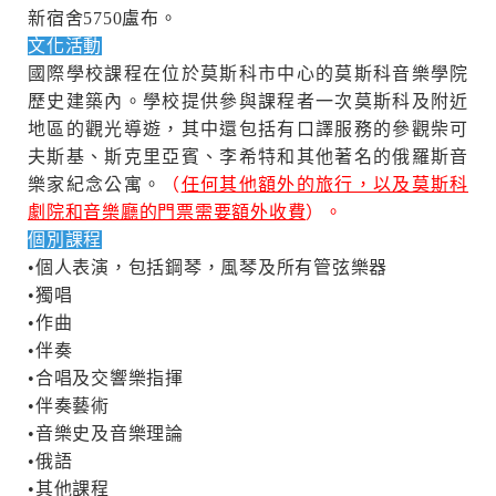
新宿舍5750盧布。
文化活動
國際學校課程在位於莫斯科市中心的莫斯科音樂學院
歷史建築內。學校提供參與課程者一次莫斯科及附近
地區的觀光導遊，其中還包括有口譯服務的參觀柴可
夫斯基、斯克里亞賓、李希特和其他著名的俄羅斯音
樂家紀念公寓。
（
任何其他額外的旅行，以及莫斯科
劇院和音樂廳的門票需要額外收費
）。
個別課程
•個人表演，包括鋼琴，風琴及所有管弦樂器
•獨唱
•作曲
•伴奏
•合唱及交響樂指揮
•伴奏藝術
•音樂史及音樂理論
•俄語
•其他課程