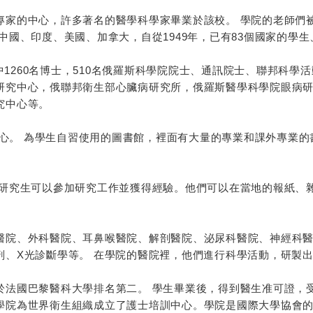
專家的中心，許多著名的醫學科學家畢業於該校。 學院的老師們
中國、印度、美國、加拿大，自從1949年，已有83個國家的學
其中1260名博士，510名俄羅斯科學院院士、通訊院士、聯邦科
研究中心，俄聯邦衛生部心臟病研究所，俄羅斯醫學科學院眼病
究中心等。
技中心。 為學生自習使用的圖書館，裡面有大量的專業和課外專業
和研究生可以參加研究工作並獲得經驗。他們可以在當地的報紙、
醫院、外科醫院、耳鼻喉醫院、解剖醫院、泌尿科醫院、神經科醫
剖、X光診斷學等。 在學院的醫院裡，他們進行科學活動，研製
於法國巴黎醫科大學排名第二。 學生畢業後，得到醫生准可證，
院為世界衛生組織成立了護士培訓中心。學院是國際大學協會的會