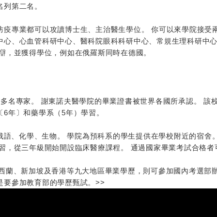
名列第二名。
防疫專業都可以攻讀博士生、主治醫生學位。 你可以來學院接受
中心、心血管科研中心、醫科院眼科科研中心、常規生理科研中心
答辯，並獲得學位，例如在俄羅斯同時在德國。
00多名專家。 謝東諾夫醫學院的畢業證書被世界各國所承認。 該
〔6年〕和藥學系（5年）學習。
習俄語、化學、生物。 學院為預科系的學生提供在學校附近的宿舍。
實習，從三年級開始開設臨床醫療課程。 通過國家畢業考試合格
紐西蘭、新加坡及香港等九大地區畢業學歷，則可參加國內考選部
是要參加教育部的學歷甄試。>>