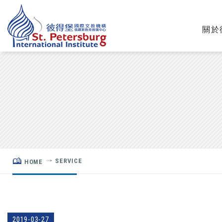
關於
SERVICE
HOME
2019-03-27